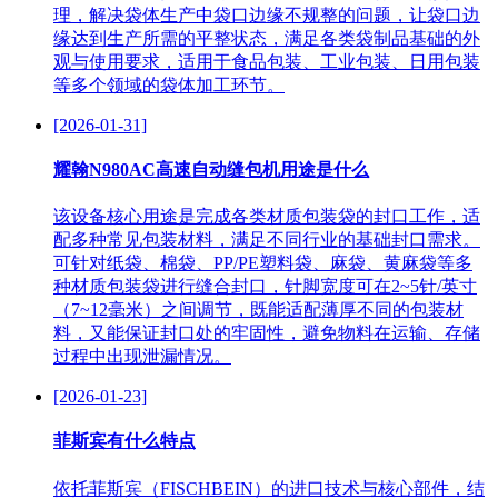
理，解决袋体生产中袋口边缘不规整的问题，让袋口边
缘达到生产所需的平整状态，满足各类袋制品基础的外
观与使用要求，适用于食品包装、工业包装、日用包装
等多个领域的袋体加工环节。
[2026-01-31]
耀翰N980AC高速自动缝包机用途是什么
该设备核心用途是完成各类材质包装袋的封口工作，适
配多种常见包装材料，满足不同行业的基础封口需求。
可针对纸袋、棉袋、PP/PE塑料袋、麻袋、黄麻袋等多
种材质包装袋进行缝合封口，针脚宽度可在2~5针/英寸
（7~12毫米）之间调节，既能适配薄厚不同的包装材
料，又能保证封口处的牢固性，避免物料在运输、存储
过程中出现泄漏情况。
[2026-01-23]
菲斯宾有什么特点
依托菲斯宾（FISCHBEIN）的进口技术与核心部件，结