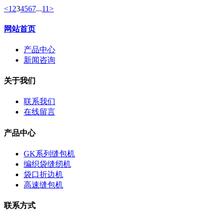
<
1
2
3
4
5
6
7
...
11
>
网站首页
产品中心
新闻咨询
关于我们
联系我们
在线留言
产品中心
GK系列缝包机
编织袋缝纫机
袋口折边机
高速缝包机
联系方式