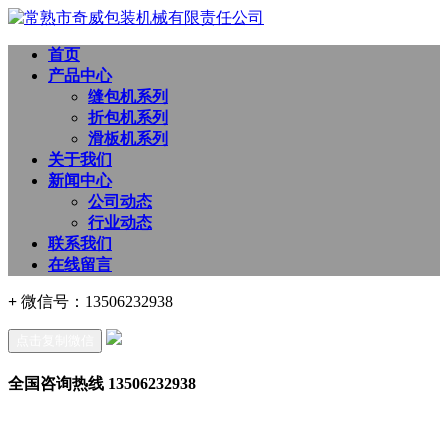
首页
产品中心
缝包机系列
折包机系列
滑板机系列
关于我们
新闻中心
公司动态
行业动态
联系我们
在线留言
+
微信号：
13506232938
点击复制微信
全国咨询热线
13506232938