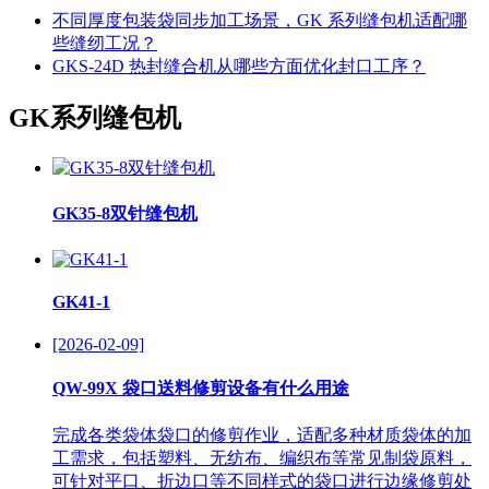
不同厚度包装袋同步加工场景，GK 系列缝包机适配哪
些缝纫工况？
GKS-24D 热封缝合机从哪些方面优化封口工序？
GK系列缝包机
GK35-8双针缝包机
GK41-1
[2026-02-09]
QW-99X 袋口送料修剪设备有什么用途
完成各类袋体袋口的修剪作业，适配多种材质袋体的加
工需求，包括塑料、无纺布、编织布等常见制袋原料，
可针对平口、折边口等不同样式的袋口进行边缘修剪处