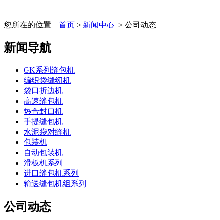
您所在的位置：
首页
>
新闻中心
> 公司动态
新闻导航
GK系列缝包机
编织袋缝纫机
袋口折边机
高速缝包机
热合封口机
手提缝包机
水泥袋对缝机
包装机
自动包装机
滑板机系列
进口缝包机系列
输送缝包机组系列
公司动态