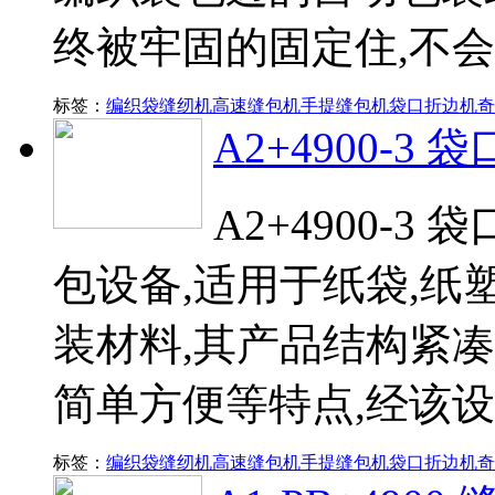
终被牢固的固定住,不
标签：
编织袋缝纫机
高速缝包机
手提缝包机
袋口折边机
奇
A2+4900-3
A2+4900-
包设备,适用于纸袋,
装材料,其产品结构紧凑
简单方便等特点,经该
标签：
编织袋缝纫机
高速缝包机
手提缝包机
袋口折边机
奇