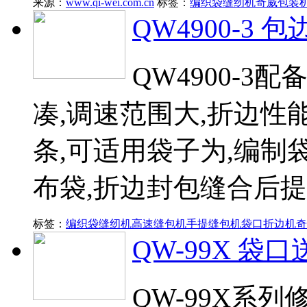
来源：
www.qi-wei.com.cn
标签：
编织袋缝纫机
奇威包装
QW4900-3 
QW4900-
凑,调速范围大,折边性
条,可适用袋子为,编制袋
布袋,折边封包缝合后提
标签：
编织袋缝纫机
高速缝包机
手提缝包机
袋口折边机
奇
QW-99X 袋
QW-99X系