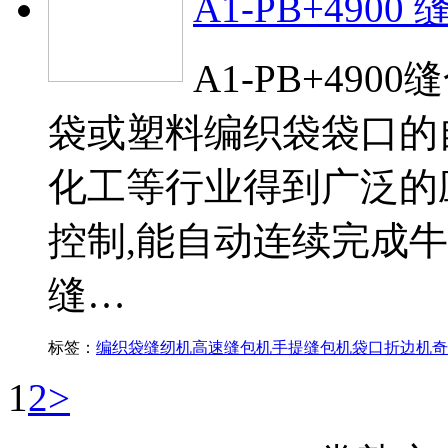
A1-PB+490
A1-PB+49
袋或塑料编织袋袋口的自
化工等行业得到广泛的
控制,能自动连续完成
缝…
标签：
编织袋缝纫机
高速缝包机
手提缝包机
袋口折边机
奇
1
2
>