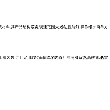
装材料,其产品结构紧凑,调速范围大,卷边性能好,操作维护简单方
泄漏装袋,并且采用独特而简单的内置油浸润滑系统,高转速,低震