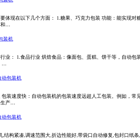
要体现在以下几个方面： 1.糖果、巧克力包装 功能：能实现
具和…
包装机
行业： 1.食品行业 烘焙食品：像面包、蛋糕、饼干等，自动
 …
自动包装机
效性 包装速度快：自动包装机的包装速度远超人工包装。例如，
高生产…
自动包装机
电机,结构紧凑,调速范围大,折边性能好,带袋口自动修复,包封口纸条