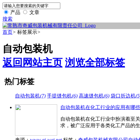
产品
文章
搜索
首页
>
标签展示
>
自动包装机
返回网站主页
浏览全部标签
热门标签
自动包装机
(7)
手提缝包机
(6)
高速缝包机
(6)
袋口折边机
(5
自动包装机在化工行业的应用有哪
自动包装机在化工行业中扮演着至
求，被广泛应用于各类化工产品的
来源：
www.qi-wei.net
标签：
奇威包装机械有限公司
自动